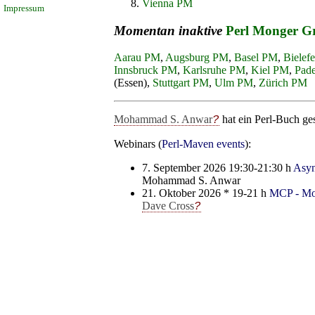
Vienna PM
Impressum
Momentan inaktive
Perl Monger G
Aarau PM
,
Augsburg PM
,
Basel PM
,
Bielef
Innsbruck PM
,
Karlsruhe PM
,
Kiel PM
,
Pad
(Essen),
Stuttgart PM
,
Ulm PM
,
Zürich PM
Mohammad S. Anwar
hat ein Perl-Buch ge
Webinars (
Perl-Maven events
):
7. September 2026 19:30-21:30 h
Asyn
Mohammad S. Anwar
21. Oktober 2026 * 19-21 h
MCP - Mod
Dave Cross