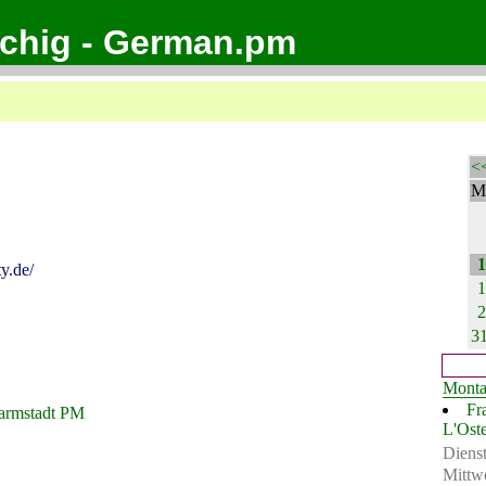
achig - German.pm
<
M
1
y.de/
1
2
3
Mont
Fr
armstadt PM
L'Ost
Diens
Mittw