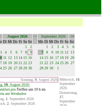
<
August 2026
>>
September 2026
>10
o
Di
Mi
Do
Fr
Sa
So
Mo
Di
Mi
Do
Fr
Sa
So
1
2
1
2
3
4
5
6
3
4
5
6
7
8
9
7
8
9
10
11
12
13
0
11
12
13
14
15
16
14
15
16
17
18
19
20
7
18
19
20
21
22
23
21
22
23
24
25
26
27
4
25
26
27
28
29
30
28
29
30
1
1
Mittwoch,
16
.
Sonntag,
9
. August 2026
September
ag,
10
. August 2026:
2026
ankfurt.pm
-Treffen um 19 h im
Donnerstag,
eria am Westhafen
17
.
tag,
1
. September 2026
September
och,
2
. September 2026
2026