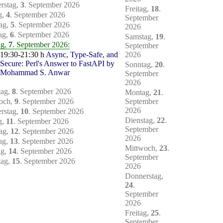
rstag,
3
. September 2026
Freitag,
18
.
g,
4
. September 2026
September
ag,
5
. September 2026
2026
ag,
6
. September 2026
Samstag,
19
.
ag,
7
. September 2026:
September
19:30-21:30 h
Async, Type-Safe, and
2026
Secure: Perl's Answer to FastAPI by
Sonntag,
20
.
Mohammad S. Anwar
September
2026
tag,
8
. September 2026
Montag,
21
.
och,
9
. September 2026
September
2026
rstag,
10
. September 2026
Dienstag,
22
.
g,
11
. September 2026
September
ag,
12
. September 2026
2026
ag,
13
. September 2026
Mittwoch,
23
.
ag,
14
. September 2026
September
tag,
15
. September 2026
2026
Donnerstag,
24
.
September
2026
Freitag,
25
.
September