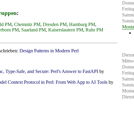
Donne
Freita
ruppen
:
Samst
Sonnt
eld PM
,
Chemnitz PM
,
Dresden PM
,
Hamburg PM
,
Mont
erborn PM
,
Saarland PM
,
Kaiserslautern PM
,
Ruhr PM
schrieben:
Design Patterns in Modern Perl
Diens
Mittw
Donne
c, Type-Safe, and Secure: Perl's Answer to FastAPI
by
Freita
Samst
el Context Protocol in Perl: From Web App to AI Tools
by
Sonnt
Mont
Diens