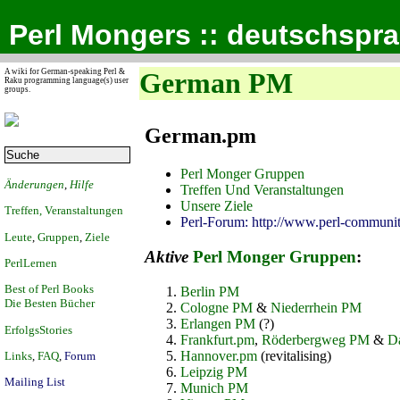
Perl Mongers :: deutschspr
A wiki for German-speaking Perl &
German PM
Raku programming language(s) user
groups.
German.pm
Perl Monger Gruppen
Änderungen
,
Hilfe
Treffen Und Veranstaltungen
Unsere Ziele
Treffen, Veranstaltungen
Perl-Forum: http://www.perl-communit
Leute
,
Gruppen
,
Ziele
Aktive
Perl Monger Gruppen
:
PerlLernen
Best of Perl Books
Berlin PM
Die Besten Bücher
Cologne PM
&
Niederrhein PM
Erlangen PM
(?)
ErfolgsStories
Frankfurt.pm
,
Röderbergweg PM
&
D
Hannover.pm
(revitalising)
Links
,
FAQ
,
Forum
Leipzig PM
Mailing List
Munich PM