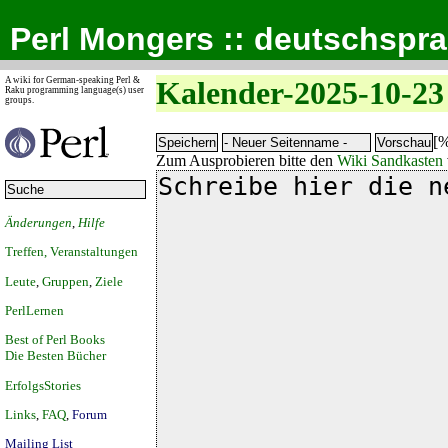
Perl Mongers :: deutschspr
A wiki for German-speaking Perl &
Kalender-2025-10-23
Raku programming language(s) user
groups.
[%
Zum Ausprobieren bitte den
Wiki Sandkasten
Änderungen
,
Hilfe
Treffen, Veranstaltungen
Leute
,
Gruppen
,
Ziele
PerlLernen
Best of Perl Books
Die Besten Bücher
ErfolgsStories
Links
,
FAQ
,
Forum
Mailing List