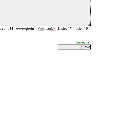
]
-
durchgestr.
-
WikiLink
Liste: "
*
" oder "
0
"
tional
Username: