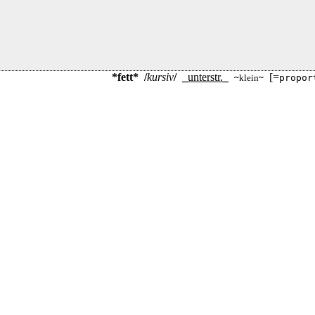
*fett*
/
kursiv
/
_
unterstr.
_
[=
~
klein
~
propor