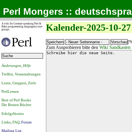
Perl Mongers :: deutschspr
A wiki for German-speaking Perl &
Kalender-2025-10-27
Raku programming language(s) user
groups.
[%
Zum Ausprobieren bitte den
Wiki Sandkasten
Änderungen
,
Hilfe
Treffen, Veranstaltungen
Leute
,
Gruppen
,
Ziele
PerlLernen
Best of Perl Books
Die Besten Bücher
ErfolgsStories
Links
,
FAQ
,
Forum
Mailing List