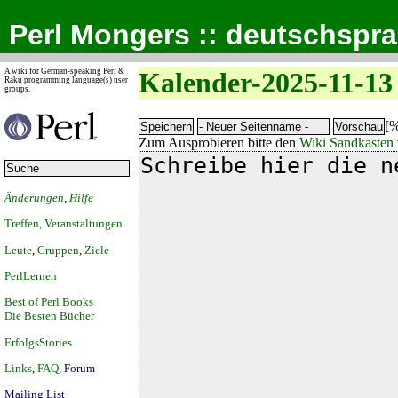
Perl Mongers :: deutschspr
A wiki for German-speaking Perl &
Kalender-2025-11-13
Raku programming language(s) user
groups.
[%
Zum Ausprobieren bitte den
Wiki Sandkasten
Änderungen
,
Hilfe
Treffen, Veranstaltungen
Leute
,
Gruppen
,
Ziele
PerlLernen
Best of Perl Books
Die Besten Bücher
ErfolgsStories
Links
,
FAQ
,
Forum
Mailing List