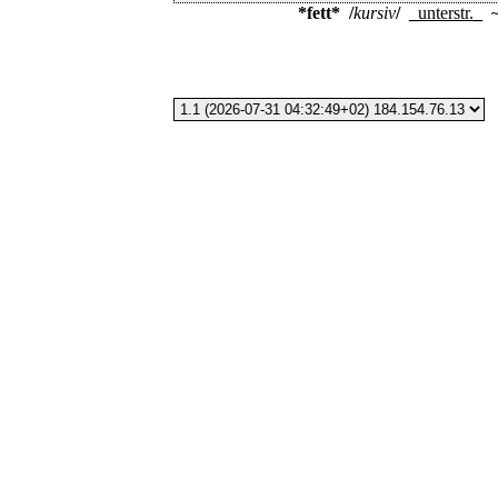
*fett*
/
kursiv
/
_
unterstr.
_