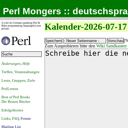
Perl Mongers :: deutschspr
A wiki for German-speaking Perl &
Kalender-2026-07-17
Raku programming language(s) user
groups.
[%
Zum Ausprobieren bitte den
Wiki Sandkasten
Änderungen
,
Hilfe
Treffen, Veranstaltungen
Leute
,
Gruppen
,
Ziele
PerlLernen
Best of Perl Books
Die Besten Bücher
ErfolgsStories
Links
,
FAQ
,
Forum
Mailing List