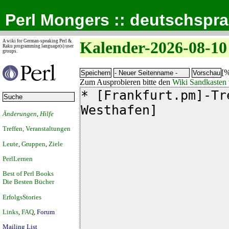
Perl Mongers :: deutschspr
A wiki for German-speaking Perl &
Kalender-2026-08-10
Raku programming language(s) user
groups.
[%
Zum Ausprobieren bitte den
Wiki Sandkasten
Änderungen
,
Hilfe
Treffen, Veranstaltungen
Leute
,
Gruppen
,
Ziele
PerlLernen
Best of Perl Books
Die Besten Bücher
ErfolgsStories
Links
,
FAQ
,
Forum
Mailing List