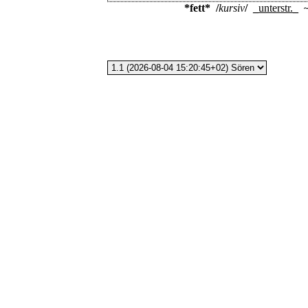
*fett*
/
kursiv
/
_
unterstr.
_