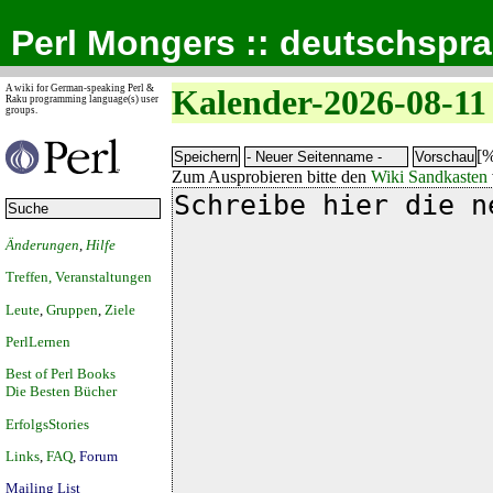
Perl Mongers :: deutschspr
A wiki for German-speaking Perl &
Kalender-2026-08-11
Raku programming language(s) user
groups.
[%
Zum Ausprobieren bitte den
Wiki Sandkasten
Änderungen
,
Hilfe
Treffen, Veranstaltungen
Leute
,
Gruppen
,
Ziele
PerlLernen
Best of Perl Books
Die Besten Bücher
ErfolgsStories
Links
,
FAQ
,
Forum
Mailing List