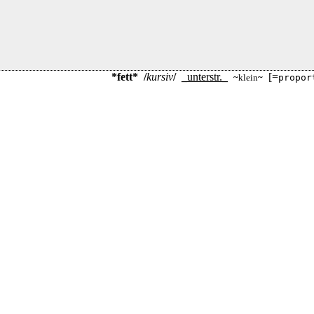
*fett*
/
kursiv
/
_
unterstr.
_
[=
~
klein
~
propor