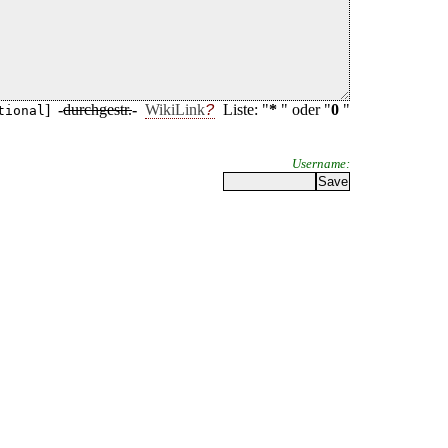
]
-
durchgestr.
-
WikiLink
Liste: "
*
" oder "
0
"
tional
Username: