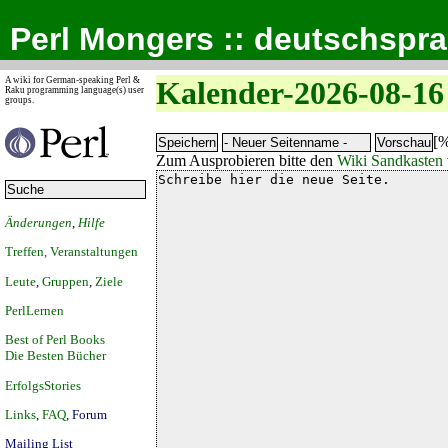
Perl Mongers :: deutschspr
A wiki for German-speaking Perl &
Kalender-2026-08-16
Raku programming language(s) user
groups.
[%
Zum Ausprobieren bitte den
Wiki Sandkasten
Änderungen
,
Hilfe
Treffen, Veranstaltungen
Leute
,
Gruppen
,
Ziele
PerlLernen
Best of Perl Books
Die Besten Bücher
ErfolgsStories
Links
,
FAQ
,
Forum
Mailing List