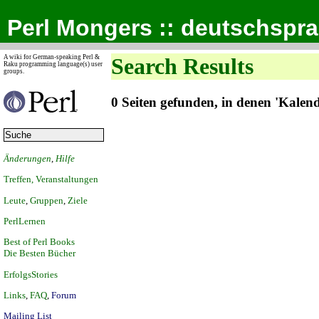
Perl Mongers :: deutschspr
A wiki for German-speaking Perl &
Search Results
Raku programming language(s) user
groups.
0 Seiten gefunden, in denen 'Kale
Änderungen
,
Hilfe
Treffen, Veranstaltungen
Leute
,
Gruppen
,
Ziele
PerlLernen
Best of Perl Books
Die Besten Bücher
ErfolgsStories
Links
,
FAQ
,
Forum
Mailing List