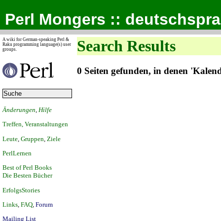
Perl Mongers :: deutschspr
A wiki for German-speaking Perl &
Search Results
Raku programming language(s) user
groups.
0 Seiten gefunden, in denen 'Kale
Änderungen
,
Hilfe
Treffen, Veranstaltungen
Leute
,
Gruppen
,
Ziele
PerlLernen
Best of Perl Books
Die Besten Bücher
ErfolgsStories
Links
,
FAQ
,
Forum
Mailing List