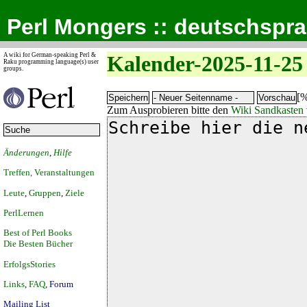
Perl Mongers :: deutschspr
A wiki for German-speaking Perl &
Kalender-2025-11-25
Raku programming language(s) user
groups.
[%
Zum Ausprobieren bitte den
Wiki Sandkasten
Änderungen
,
Hilfe
Treffen, Veranstaltungen
Leute
,
Gruppen
,
Ziele
PerlLernen
Best of Perl Books
Die Besten Bücher
ErfolgsStories
Links
,
FAQ
,
Forum
Mailing List